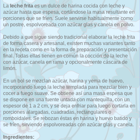
La
leche frita
es un dulce de harina cocida con leche y
azúcar hasta que espesa, cortándose la masa resultante en
porciones que se fríen. Suele servirse habitualmente como
un postre, espolvoreada con azúcar glas y canela en polvo.
Debido a que sigue siendo tradicional elaborar la leche frita
de forma casera y artesanal, existen muchas variantes tanto
en la receta como en la forma de preparación y presentación
final. Todas ellas tienen en común la cocción de la leche
con azúcar, canela en rama y opcionalmente cáscara de
limón.
En un bol se mezclan azúcar, harina y yema de huevo,
incorporando luego la leche templada para mezclar bien y
cocer a fuego suave. Se obtiene así una masa espesa que
se dispone en una fuente untada con mantequilla, con un
espesor de 1 a 2 cm, y se deja enfriar para luego cortarla en
porciones alargadas, cuadradas, rectangulares o
romboidales. Se rebozan éstas en harina y huevo batido y
se fríen, sirviendo espolvoreadas con azúcar glas y canela.
Ingredientes: