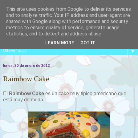
This site uses cookies from Google to deliver its services
and to analyze traffic. Your IP address and user-agent are
shared with Google along with performance and security
metrics to ensure quality of service, generate usage
COCINA CON CATALINA
statistics, and to detect and address abuse.
LEARN MORE
GOT IT
▼
lunes, 30 de enero de 2012
Raimbow Cake
El
Raimbow Cake
es un cake muy típico americano que
está muy de moda.