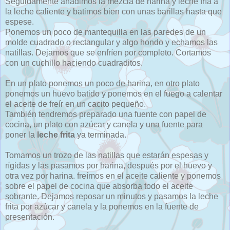
Seguidamente añadimos la mezcla de harina y leche fría a
la leche caliente y batimos bien con unas barillas hasta que
espese.
Ponemos un poco de mantequilla en las paredes de un
molde cuadrado o rectangular y algo hondo y echamos las
natillas. Dejamos que se enfríen por completo. Cortamos
con un cuchillo haciendo cuadraditos.
En un plato ponemos un poco de harina, en otro plato
ponemos un huevo batido y ponemos en el fuego a calentar
el aceite de freír en un cacito pequeño.
También tendremos preparado una fuente con papel de
cocina, un plato con azúcar y canela y una fuente para
poner la
leche frita
ya terminada.
Tomamos un trozo de las natillas que estarán espesas y
rígidas y las pasamos por harina, después por el huevo y
otra vez por harina. freímos en el aceite caliente y ponemos
sobre el papel de cocina que absorba todo el aceite
sobrante. Dejamos reposar un minutos y pasamos la leche
frita por azúcar y canela y la ponemos en la fuente de
presentación.