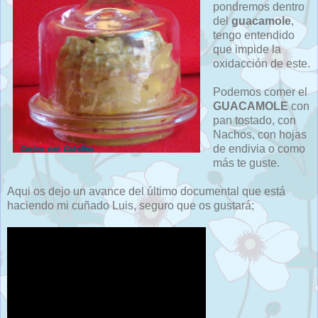
pondremos dentro
del
guacamole
,
tengo entendido
que impide la
oxidacción de este.
Podemos comer el
GUACAMOLE
con
pan tostado, con
Nachos, con hojas
de endivia o como
más te guste.
Aqui os dejo un avance del último documental que está
haciendo mi cuñado Luis, seguro que os gustará;