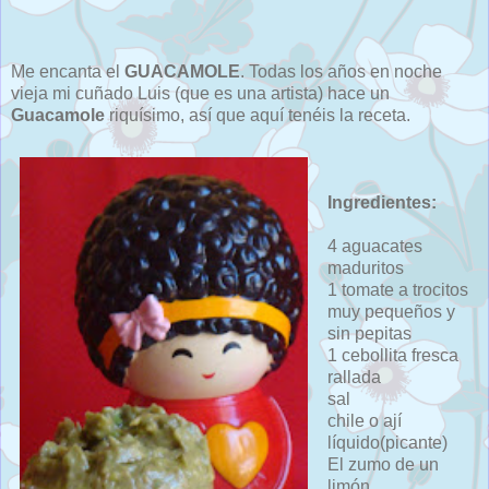
Me encanta el
GUACAMOLE
. Todas los años en noche
vieja mi cuñado Luis (que es una artista) hace un
Guacamole
riquísimo, así que aquí tenéis la receta.
Ingredientes:
4 aguacates
maduritos
1 tomate a trocitos
muy pequeños y
sin pepitas
1 cebollita fresca
rallada
sal
chile o ají
líquido(picante)
El zumo de un
limón