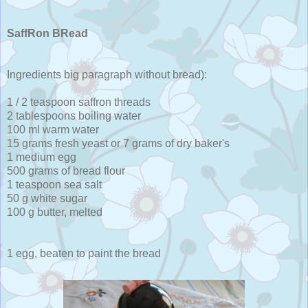
SaffRon BRead
Ingredients big paragraph without bread):
1 / 2 teaspoon saffron threads
2 tablespoons boiling water
100 ml warm water
15 grams fresh yeast or 7 grams of dry baker's
1 medium egg
500 grams of bread flour
1 teaspoon sea salt
50 g white sugar
100 g butter, melted
1 egg, beaten to paint the bread