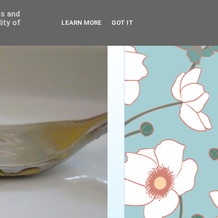
ss and
ity of
LEARN MORE
GOT IT