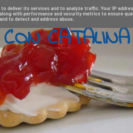
o deliver its services and to analyze traffic. Your IP addre
along with performance and security metrics to ensure qual
 and to detect and address abuse.
 CON CATALINA