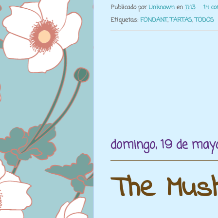
Publicado por
Unknown
en
11:13
14 c
Etiquetas:
FONDANT
,
TARTAS
,
TODOS
domingo, 19 de may
The Mus