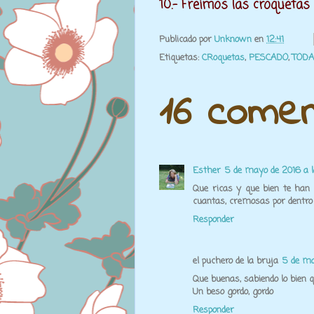
10.- Freímos las croquetas
Publicado por
Unknown
en
12:41
Etiquetas:
CRoquetas
,
PESCADO
,
TOD
16 comen
Esther
5 de mayo de 2016 a l
Que ricas y que bien te ha
cuantas, cremosas por dentro 
Responder
el puchero de la bruja
5 de ma
Que buenas, sabiendo lo bien q
Un beso gordo, gordo
Responder