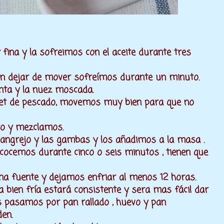
 fina y la sofreimos con el aceite durante tres
sin dejar de mover sofreímos durante un minuto.
enta y la nuez moscada.
met de pescado, movemos muy bien para que no
to y mezclamos.
 cangrejo y las gambas y los añadimos a la masa .
cocemos durante cinco o seis minutos , tienen que
a fuente y dejamos enfriar al menos 12 horas.
 bien fría estará consistente y sera mas fácil dar
s pasamos por pan rallado , huevo y pan
den.