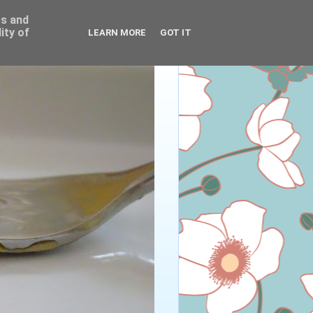
ss and
ity of
LEARN MORE
GOT IT