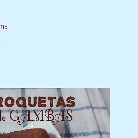
ito
: