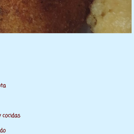
ota
 cocidas
ado