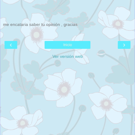
me encataria saber tu opinión , gracias
‹
›
Inicio
Ver versión web