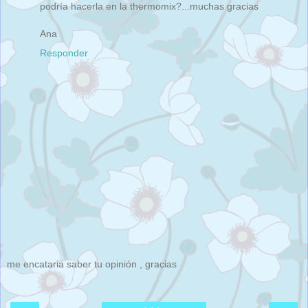
podría hacerla en la thermomix?...muchas gracias
Ana
Responder
me encataria saber tu opinión , gracias