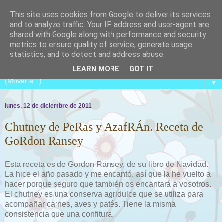
This site uses cookies from Google to deliver its services
and to analyze traffic. Your IP address and user-agent are
shared with Google along with performance and security
metrics to ensure quality of service, generate usage
COCINA CON CATALINA
statistics, and to detect and address abuse.
LEARN MORE
GOT IT
▼
lunes, 12 de diciembre de 2011
Chutney de PeRas y AzafRÁn. Receta de
GoRdon Ransey
Esta receta es de Gordon Ransey, de su libro de Navidad.
La hice el año pasado y me encantó, así que la he vuelto a
hacer porque seguro que también os encantará a vosotros.
El chutney es una conserva agridulce que se utiliza para
acompañar carnes, aves y patés. Tiene la misma
consistencia que una confitura.