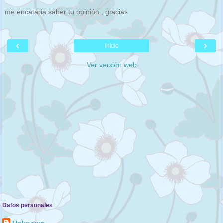
me encataria saber tu opinión , gracias
‹
›
Inicio
Ver versión web
Datos personales