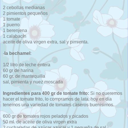
2 cebollas medianas
2 pimientos pequeños
1 tomate
1 puerro
1 berenjena
1 calabacín
aceite de oliva virgen extra, sal y pimienta.
-
la bechamel
:
1/2 litro de leche entera
60 gr de harina
60 gr. de mantequilla
sal, pimienta y nuez moscada
Ingredientes para 400 gr de tomate frito:
Si no queremos
hacer el tomate frito, lo compramos de lata, hoy en día
tenemos una variedad de tomates caseros buenisimos.
600 gr de tomates rojos pelados y picados
50 ml. de aceite de oliva virgen extra
2 cucharadas de azúcar azúcar y 1 pequeña de sal