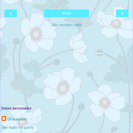
‹
›
Inicio
Ver versión web
Datos personales
Unknown
Ver todo mi perfil