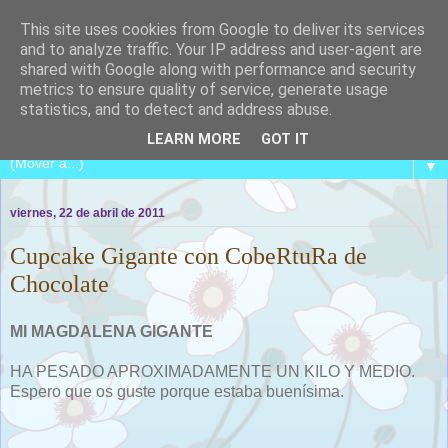
This site uses cookies from Google to deliver its services
and to analyze traffic. Your IP address and user-agent are
shared with Google along with performance and security
metrics to ensure quality of service, generate usage
COCINA CON CATALINA
statistics, and to detect and address abuse.
LEARN MORE
GOT IT
▼
viernes, 22 de abril de 2011
Cupcake Gigante con CobeRtuRa de
Chocolate
MI MAGDALENA GIGANTE
HA PESADO APROXIMADAMENTE UN KILO Y MEDIO.
Espero que os guste porque estaba buenísima.