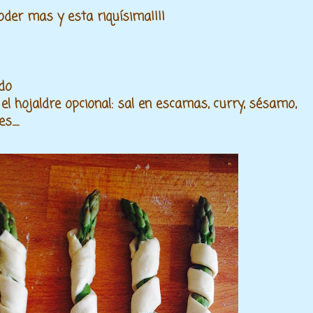
poder mas y esta riquísima¡¡¡¡
ado
el hojaldre opcional: sal en escamas, curry, sésamo,
....