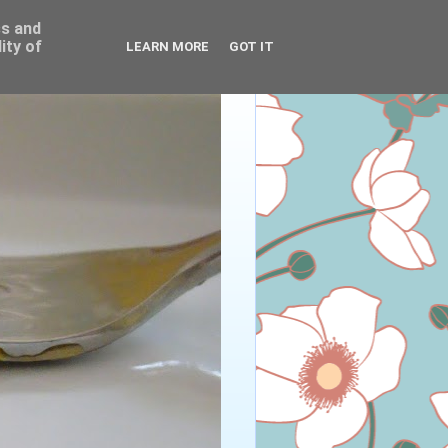
ss and
ity of
LEARN MORE
GOT IT