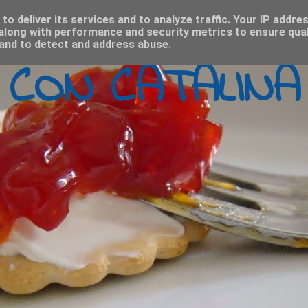
o deliver its services and to analyze traffic. Your IP addre
along with performance and security metrics to ensure qual
 and to detect and address abuse.
 CON CATALINA