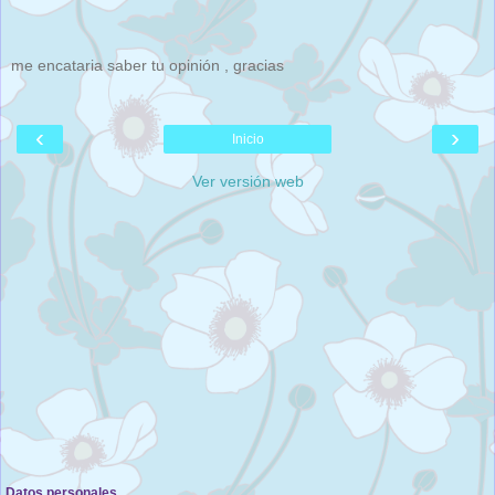
me encataria saber tu opinión , gracias
‹
›
Inicio
Ver versión web
Datos personales