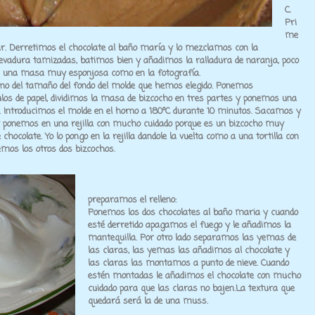
C.
Pri
me
ar. Derretimos el chocolate al baño maría y lo mezclamos con la
levadura tamizadas, batimos bien y añadimos la ralladura de naranja, poco
a una masa muy esponjosa como en la fotografía.
rno del tamaño del fondo del molde que hemos elegido. Ponemos
ulos de papel, dividimos la masa de bizcocho en tres partes y ponemos una
. Introducimos el molde en el horno a 180ºC durante 10 minutos. Sacamos y
 ponemos en una rejilla con mucho cuidado porque es un bizcocho muy
 chocolate. Yo lo pongo en la rejilla dandole la vuelta como a una tortilla con
mos los otros dos bizcochos.
preparamos el relleno:
Ponemos los dos chocolates al baño maria y cuando
esté derretido apagamos el fuego y le añadimos la
mantequilla. Por otro lado separamos las yemas de
las claras, las yemas las añadimos al chocolate y
las claras las montamos a punto de nieve. Cuando
estén montadas le añadimos el chocolate con mucho
cuidado para que las claras no bajen.La textura que
quedará será la de una muss.