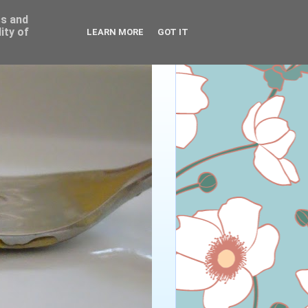
ss and
ity of
LEARN MORE
GOT IT