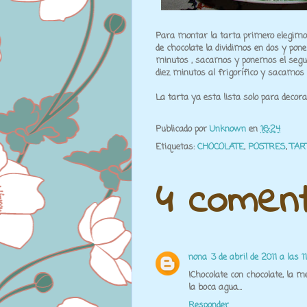
Para montar la tarta primero elegimos
de chocolate la dividimos en dos y pon
minutos , sacamos y ponemos el segund
diez minutos al frigorífico y sacamos
La tarta ya esta lista solo para decora
Publicado por
Unknown
en
16:24
Etiquetas:
CHOCOLATE
,
POSTRES
,
TAR
4 coment
nona
3 de abril de 2011 a las 1
!Chocolate con chocolate, la m
la boca agua...
Responder