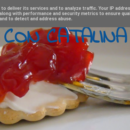
o deliver its services and to analyze traffic. Your IP addre
along with performance and security metrics to ensure qual
 and to detect and address abuse.
 CON CATALINA